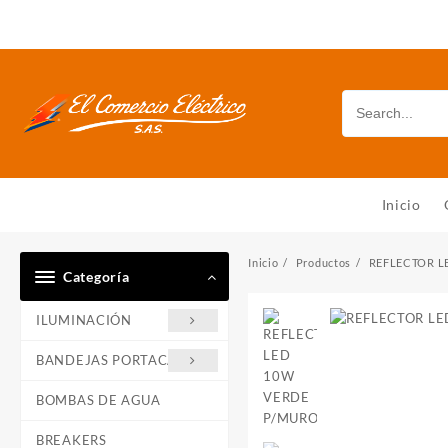
Saltar
al
contenido
Inicio
Inicio
Productos
REFLECTOR L
Categoría
ILUMINACIÓN
BANDEJAS PORTACABLE
BOMBAS DE AGUA
BREAKERS