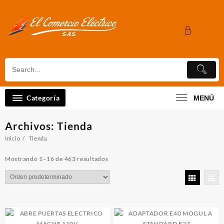
Saltar
al
contenido
Categoría
MENÚ
Archivos:
Tienda
Inicio
Tienda
Mostrando 1–16 de 463 resultados