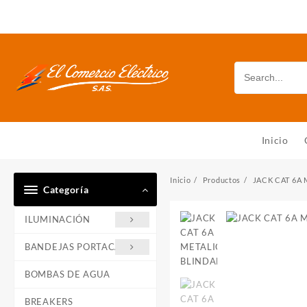
Saltar
al
contenido
Inicio
Inicio
Productos
JACK CAT 6A
Categoría
ILUMINACIÓN
BANDEJAS PORTACABLE
BOMBAS DE AGUA
BREAKERS