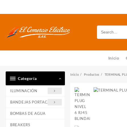
Saltar
al
contenido
Inicio
Inicio
Productos
TERMINAL PL
Categoría
ILUMINACIÓN
BANDEJAS PORTACABLE
BOMBAS DE AGUA
BREAKERS