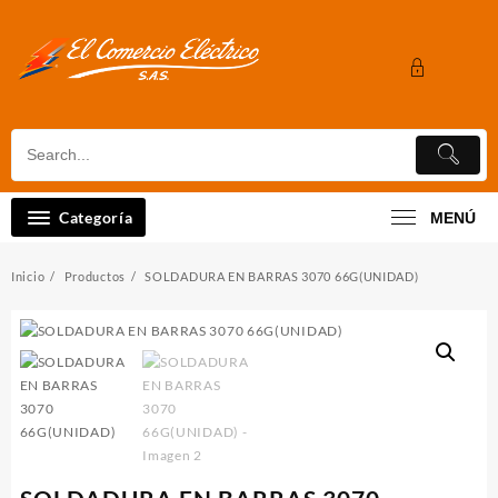
Saltar
al
contenido
Categoría
MENÚ
Inicio
Productos
SOLDADURA EN BARRAS 3070 66G(UNIDAD)