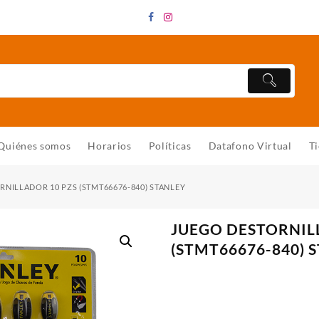
Quiénes somos
Horarios
Políticas
Datafono Virtual
T
RNILLADOR 10 PZS (STMT66676-840) STANLEY
JUEGO DESTORNIL
(STMT66676-840) 