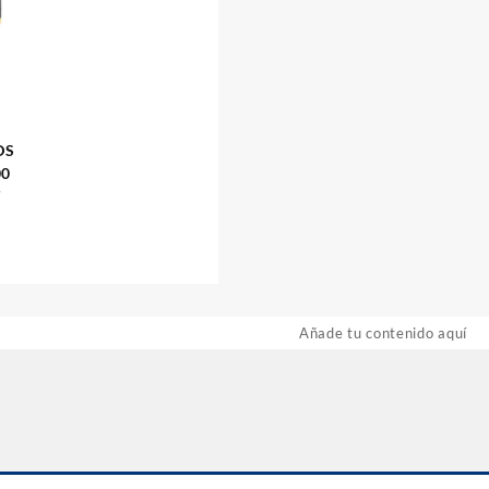
DS
00
T
Añade tu contenido aquí