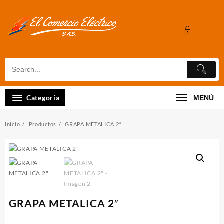
Saltar
al
contenido
Categoría
MENÚ
Inicio
Productos
GRAPA METALICA 2″
GRAPA METALICA 2″