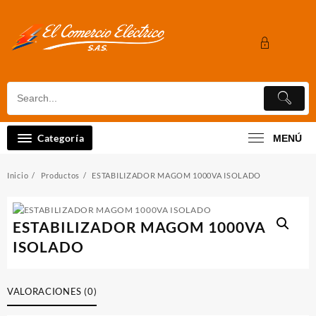
Saltar
al
contenido
Categoría
MENÚ
Inicio
Productos
ESTABILIZADOR MAGOM 1000VA ISOLADO
ESTABILIZADOR MAGOM 1000VA
ISOLADO
VALORACIONES (0)