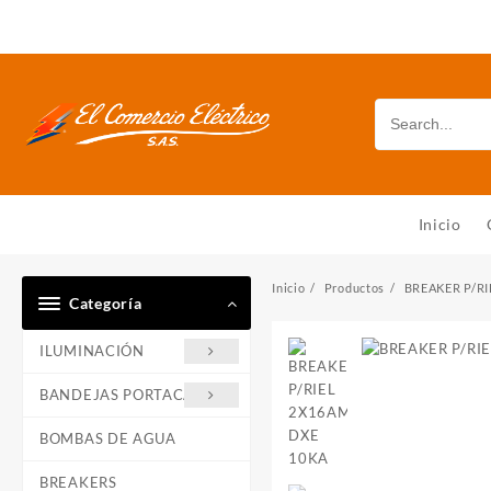
Saltar
al
contenido
Inicio
Inicio
Productos
BREAKER P/RI
Categoría
ILUMINACIÓN
BANDEJAS PORTACABLE
BOMBAS DE AGUA
BREAKERS