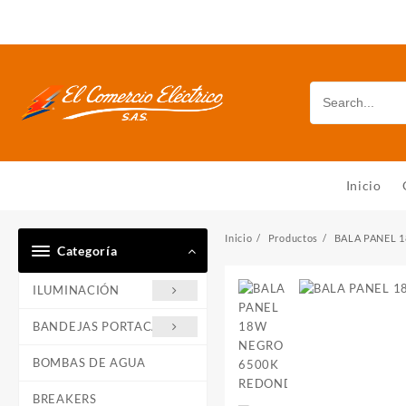
Saltar
al
contenido
Inicio
Inicio
Productos
BALA PANEL 
Categoría
ILUMINACIÓN
BANDEJAS PORTACABLE
BOMBAS DE AGUA
BREAKERS